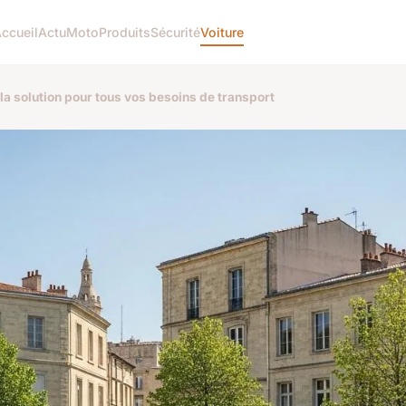
ccueil
Actu
Moto
Produits
Sécurité
Voiture
 la solution pour tous vos besoins de transport