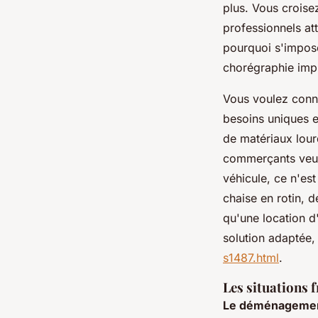
plus. Vous croisez 
professionnels at
pourquoi s'impose
chorégraphie impr
Vous voulez conna
besoins uniques e
de matériaux lourd
commerçants veulen
véhicule, ce n'est
chaise en rotin, d
qu'une location d'
solution adaptée,
s1487.html
.
Les situations f
Le déménagement,