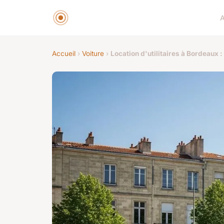
A
Accueil
›
Voiture
›
Location d'utilitaires à Bordeaux :