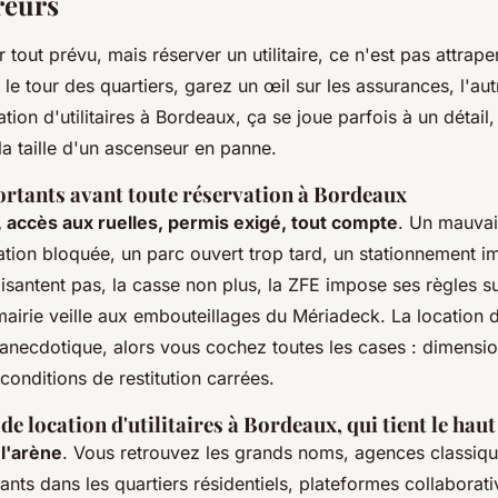
rreurs
tout prévu, mais réserver un utilitaire, ce n'est pas attrape
 le tour des quartiers, garez un œil sur les assurances, l'aut
ion d'utilitaires à Bordeaux, ça se joue parfois à un détail,
la taille d'un ascenseur en panne.
ortants avant toute réservation à Bordeaux
, accès aux ruelles, permis exigé, tout compte
. Un mauvais
lation bloquée, un parc ouvert trop tard, un stationnement i
isantent pas, la casse non plus, la ZFE impose ses règles su
a mairie veille aux embouteillages du Mériadeck.
La location d
i anecdotique
, alors vous cochez toutes les cases : dimensio
conditions de restitution carrées.
de location d'utilitaires à Bordeaux, qui tient le hau
 l'arène
. Vous retrouvez les grands noms, agences classiqu
nts dans les quartiers résidentiels, plateformes collaborat