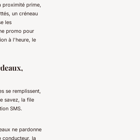
a proximité prime,
attés, un créneau
se les
 une promo pour
ion à l'heure, le
rdeaux,
es se remplissent,
e savez, la file
ation SMS.
rdeaux ne pardonne
le conducteur, la