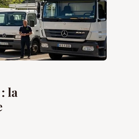
: la
e