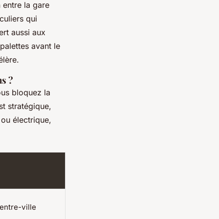
 entre la gare
culiers qui
sert aussi aux
palettes avant le
élère.
ns ?
ous bloquez la
t stratégique,
ou électrique,
ntre-ville