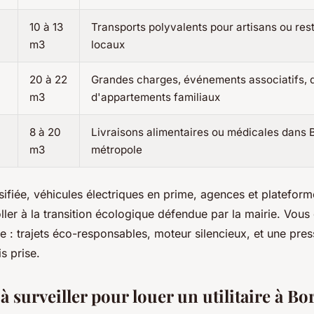
10 à 13
Transports polyvalents pour artisans ou res
m3
locaux
20 à 22
Grandes charges, événements associatifs
m3
d'appartements familiaux
8 à 20
Livraisons alimentaires ou médicales dans 
m3
métropole
rsifiée, véhicules électriques en prime
, agences et plateform
coller à la transition écologique défendue par la mairie. Vou
e : trajets éco-responsables, moteur silencieux, et une pres
s prise.
 à surveiller pour louer un utilitaire à Bo