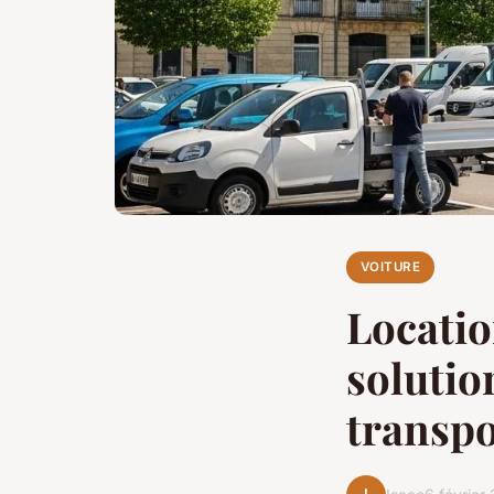
VOITURE
Locatio
solutio
transpo