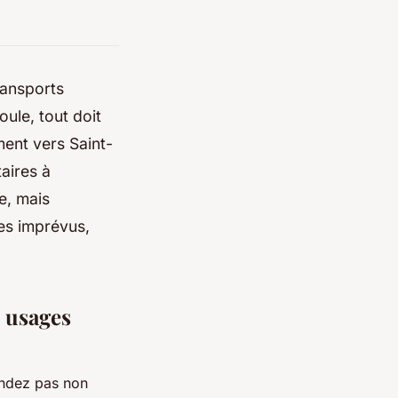
ransports
oule, tout doit
ment vers Saint-
taires à
e, mais
les imprévus,
s usages
endez pas non