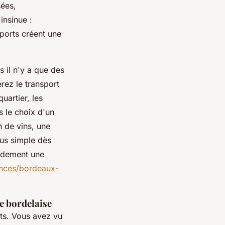
sées,
'insinue :
orts créent une
 il n'y a que des
rez le transport
uartier, les
s le choix d'un
 de vins, une
lus simple dès
pidement une
gences/bordeaux-
le bordelaise
ets. Vous avez vu