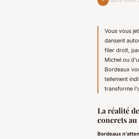
I
Isaac
6 février
Vous vous jet
dansent autour
filer droit, 
Michel ou d'un
Bordeaux vous
tellement indi
transforme l'
La réalité d
concrets au 
Bordeaux n'atten