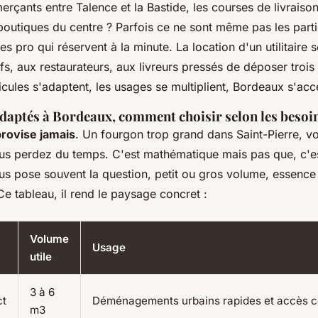
rçants entre Talence et la Bastide, les courses de livraison
 boutiques du centre ?
Parfois ce ne sont même pas les parti
les pro qui réservent à la minute
. La location d'un utilitaire 
ifs, aux restaurateurs, aux livreurs pressés de déposer trois 
icules s'adaptent, les usages se multiplient, Bordeaux s'acc
 adaptés à Bordeaux, comment choisir selon les besoi
provise jamais
. Un fourgon trop grand dans Saint-Pierre, v
vous perdez du temps. C'est mathématique mais pas que, c'es
s pose souvent la question, petit ou gros volume, essence 
e tableau, il rend le paysage concret :
Volume
Usage
utile
3 à 6
ct
Déménagements urbains rapides et accès ce
m3