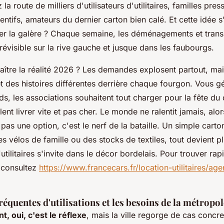
la route de milliers d'utilisateurs d'utilitaires, familles pres
tentifs, amateurs du dernier carton bien calé.
Et cette idée s
r la galère ?
Chaque semaine, les déménagements et transp
évisible sur la rive gauche et jusque dans les faubourgs.
ître la réalité 2026 ? Les demandes explosent partout, mais
t des histoires différentes derrière chaque fourgon. Vous gé
s, les associations souhaitent tout charger pour la fête du q
t livrer vite et pas cher. Le monde ne ralentit jamais, alor
 pas une option, c'est le nerf de la bataille.
Un simple carton
es vélos de famille ou des stocks de textiles, tout devient p
utilitaires s'invite dans le décor bordelais
. Pour trouver ra
 consultez
https://www.francecars.fr/location-utilitaires/a
réquentes d'utilisations et les besoins de la métropo
 oui, c'est le réflexe
, mais la ville regorge de cas concr